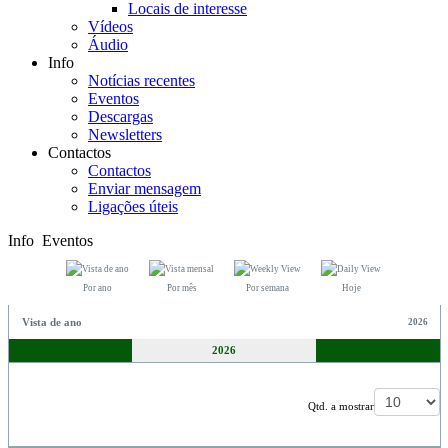
Locais de interesse
Vídeos
Áudio
Info
Notícias recentes
Eventos
Descargas
Newsletters
Contactos
Contactos
Enviar mensagem
Ligações úteis
Info
Eventos
Por ano
Por mês
Por semana
Hoje
Vista de ano
2026
2026
Pagination List Limit
Qtd. a mostrar