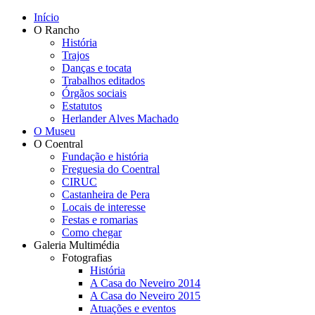
Início
O Rancho
História
Trajos
Danças e tocata
Trabalhos editados
Órgãos sociais
Estatutos
Herlander Alves Machado
O Museu
O Coentral
Fundação e história
Freguesia do Coentral
CIRUC
Castanheira de Pera
Locais de interesse
Festas e romarias
Como chegar
Galeria Multimédia
Fotografias
História
A Casa do Neveiro 2014
A Casa do Neveiro 2015
Atuações e eventos