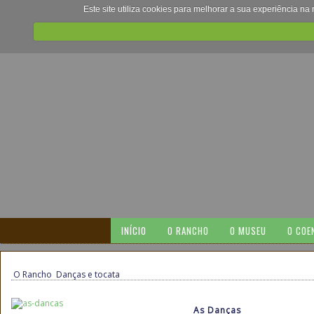
Este site utiliza cookies para melhorar a sua experiência na
INÍCIO
O RANCHO
O MUSEU
O COE
O Rancho
Danças e tocata
As Danças