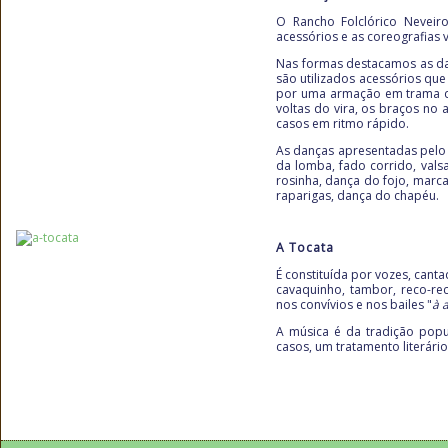
O Rancho Folclórico Neveir
acessórios e as coreografias 
Nas formas destacamos as dan
são utilizados acessórios qu
por uma armação em trama de
voltas do vira, os braços no
casos em ritmo rápido.
As danças apresentadas pelo 
da lomba, fado corrido, vals
rosinha, dança do fojo, marc
raparigas, dança do chapéu.
A Tocata
É constituída por vozes, cant
cavaquinho, tambor, reco-re
nos convívios e nos bailes "
à 
A música é da tradição popul
casos, um tratamento literári