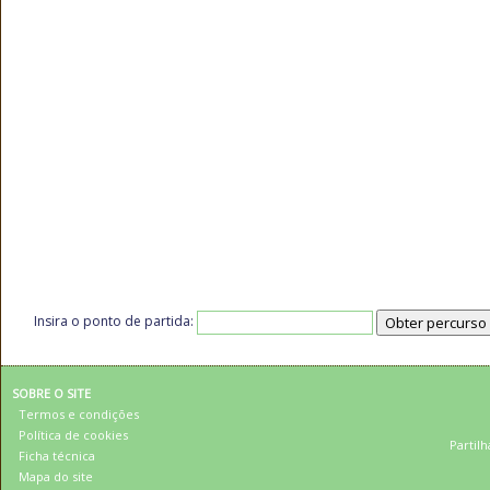
Insira o ponto de partida:
SOBRE O SITE
Termos e condições
Política de cookies
Partilh
Ficha técnica
Mapa do site